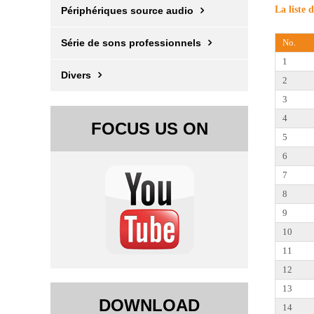
La liste 
Périphériques source audio
Série de sons professionnels
No.
1
Divers
2
3
4
FOCUS US ON
5
6
7
8
9
10
11
12
13
DOWNLOAD
14