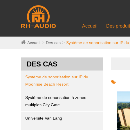
Accueil
Des produi
Accueil
Des cas
Système de sonorisation sur IP d
DES CAS
Système de sonorisation sur IP du
Moonrise Beach Resort
Système de sonorisation à zones
multiples City Gate
Université Van Lang