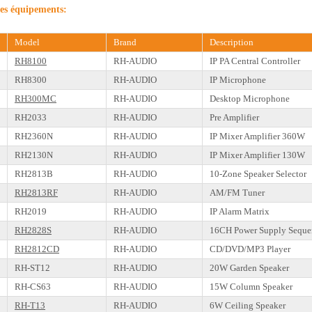
des équipements:
Model
Brand
Description
RH8100
RH-AUDIO
IP PA Central Controller
RH8300
RH-AUDIO
IP Microphone
RH300MC
RH-AUDIO
Desktop Microphone
RH2033
RH-AUDIO
Pre Amplifier
RH2360N
RH-AUDIO
IP Mixer Amplifier 360W
RH2130N
RH-AUDIO
IP Mixer Amplifier 130W
RH2813B
RH-AUDIO
10-Zone Speaker Selector
RH2813RF
RH-AUDIO
AM/FM Tuner
RH2019
RH-AUDIO
IP Alarm Matrix
RH2828S
RH-AUDIO
16CH Power Supply Seque
RH2812CD
RH-AUDIO
CD/DVD/MP3 Player
RH-ST12
RH-AUDIO
20W Garden Speaker
RH-CS63
RH-AUDIO
15W Column Speaker
RH-T13
RH-AUDIO
6W Ceiling Speaker