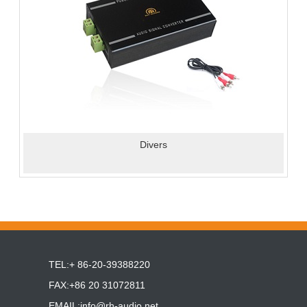
Divers
TEL:+ 86-20-39388220
FAX:+86 20 31072811
EMAIL:
info@rh-audio.net