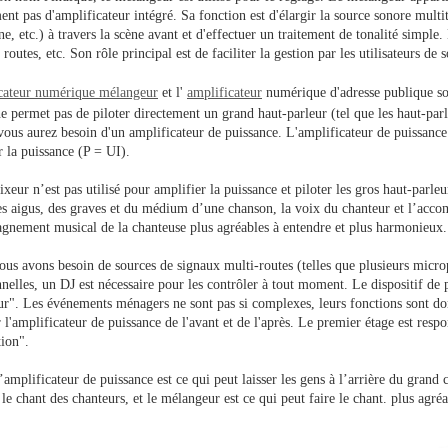
ent pas d'amplificateur intégré. Sa fonction est d'élargir la source sonore mult
, etc.) à travers la scène avant et d'effectuer un traitement de tonalité simple.
 routes, etc. Son rôle principal est de faciliter la gestion par les utilisateurs de
cateur numérique mélangeur
et l'
amplificateur
numérique d'adresse publique son
ne permet pas de piloter directement un grand haut-parleur (tel que les haut-par
 vous aurez besoin d'un amplificateur de puissance. L'amplificateur de puissance
 la puissance (P = UI).
xeur n’est pas utilisé pour amplifier la puissance et piloter les gros haut-parle
es aigus, des graves et du médium d’une chanson, la voix du chanteur et l’acc
gnement musical de la chanteuse plus agréables à entendre et plus harmonieux.
s avons besoin de sources de signaux multi-routes (telles que plusieurs microp
nelles, un DJ est nécessaire pour les contrôler à tout moment. Le dispositif de 
r". Les événements ménagers ne sont pas si complexes, leurs fonctions sont donc
 l'amplificateur de puissance de l'avant et de l'après. Le premier étage est resp
tion".
’amplificateur de puissance est ce qui peut laisser les gens à l’arrière du grand 
le chant des chanteurs, et le mélangeur est ce qui peut faire le chant. plus agré