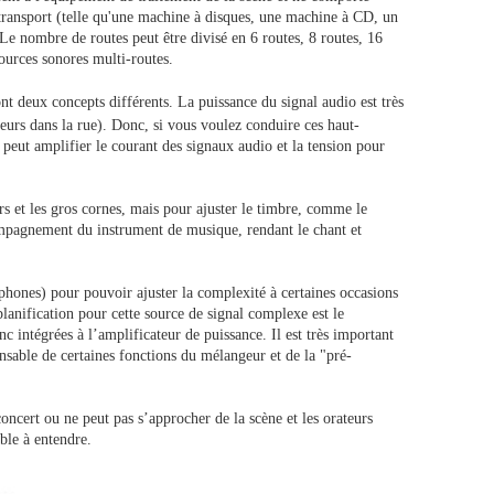
itransport (telle qu'une machine à disques, une machine à CD, un
 Le nombre de routes peut être divisé en 6 routes, 8 routes, 16
 sources sonores multi-routes.
t deux concepts différents. La puissance du signal audio est très
leurs dans la rue). Donc, si vous voulez conduire ces haut-
 peut amplifier le courant des signaux audio et la tension pour
urs et les gros cornes, mais pour ajuster le timbre, comme le
ompagnement du instrument de musique, rendant le chant et
hones) pour pouvoir ajuster la complexité à certaines occasions
planification pour cette source de signal complexe est le
 intégrées à l’amplificateur de puissance. Il est très important
onsable de certaines fonctions du mélangeur et de la "pré-
concert ou ne peut pas s’approcher de la scène et les orateurs
able à entendre.