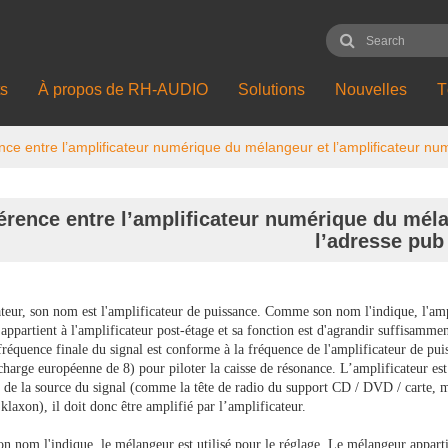
ts
À propos de RH-AUDIO
Solutions
Nouvelles
T
ence entre l’amplificateur numérique du mélangeur et l’amplificateur nu
férence entre l’amplificateur numérique du méla
l’adresse pub
teur, son nom est l'amplificateur de puissance. Comme son nom l'indique, l'ampl
appartient à l'amplificateur post-étage et sa fonction est d'agrandir suffisamme
 fréquence finale du signal est conforme à la fréquence de l'amplificateur de p
harge européenne de 8) pour piloter la caisse de résonance. L’amplificateur est 
é de la source du signal (comme la tête de radio du support CD / DVD / carte, mp
klaxon), il doit donc être amplifié par l’amplificateur.
 nom l'indique, le mélangeur est utilisé pour le réglage. Le mélangeur apparti