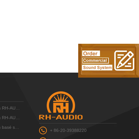
IO 10 ZONE
IO 16 zones
IP RH-AUDIO
+ 86-20-39388220