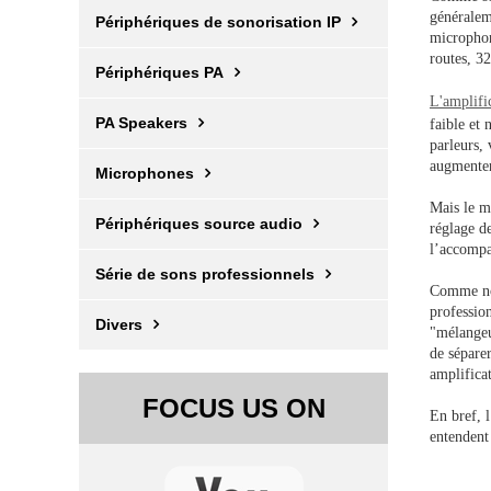
généralem
Périphériques de sonorisation IP
microphone
routes, 32
Périphériques PA
L'amplifi
PA Speakers
faible et 
parleurs,
augmenter
Microphones
Mais le mi
Périphériques source audio
réglage d
l’accompa
Série de sons professionnels
Comme nou
profession
Divers
"mélangeu
de séparer
amplifica
FOCUS US ON
En bref, l
entendent 