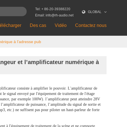
Tel: + 86-20-39388220
GLOBAL
Email: info@rh-audio.net
élécharger
Des cas
Vidéo
Contactez nous
mérique à l’adresse pub
ngeur et l’amplificateur numérique à
ificateur consiste à amplifier le pouvoir. L'amplificateur de
nt le signal envoyé par l'équipement de traitement de l'étage
uissance, par exemple 100W). l’amplificateur peut atteindre 28V
l’amplificateur de puissance, l’amplitude du signal de sortie et
3, etc.) ne suffisent pas pour piloter un haut-parleur de forte
ent à l'équipement de traitement de la scène et ne comporte