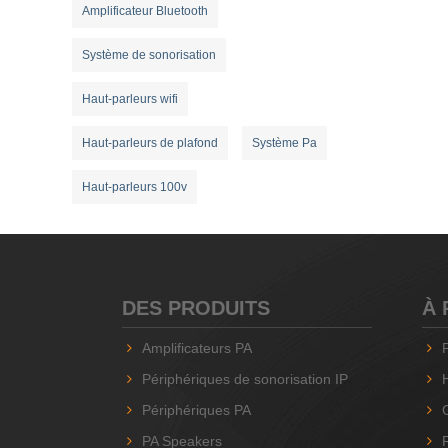
Amplificateur Bluetooth
Système de sonorisation
Haut-parleurs wifi
Haut-parleurs de plafond
Système Pa
Haut-parleurs 100v
DES PRODUITS
À 
Amplificateurs PA
Périphériques de sonorisation IP
Périphériques PA
PA Speakers