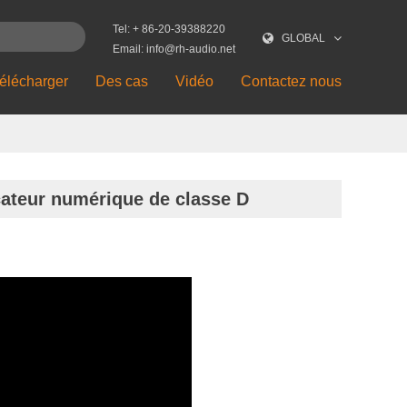
Tel: + 86-20-39388220
GLOBAL
Email: info@rh-audio.net
élécharger
Des cas
Vidéo
Contactez nous
ateur numérique de classe D