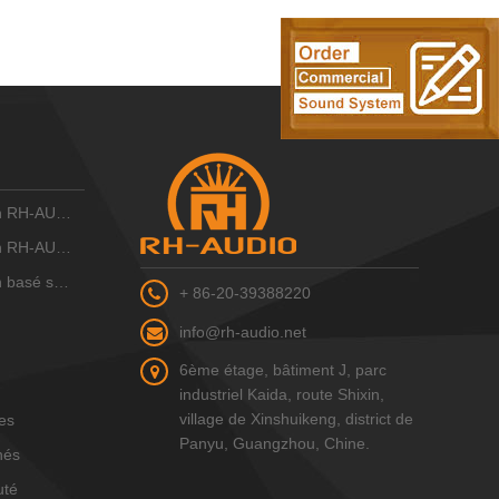
IO 10 ZONE
IO 16 zones
IP RH-AUDIO
+ 86-20-39388220
info@rh-audio.net
6ème étage, bâtiment J, parc
industriel Kaida, route Shixin,
village de Xinshuikeng, district de
les
Panyu, Guangzhou, Chine.
hés
uté