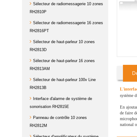
Sélecteur de radiomessagerie 10 zones
RH2810P
Sélecteur de radiomessagerie 16 zones
RH2816PT
Sélecteur de haut-parleur 10 zones
RH2813D
Sélecteur de haut-parleur 16 zones
RH2813AM
De
Sélecteur de haut-parleur 100v Line
RH2813B
L'interf
système d
Interface d'alarme de système de
sonorisation RH2815E
En ajoutan
de faire d
Panneau de contrôle 10 zones
microphone
national 
RH2812M
Sélecteur d'amplificateur du système