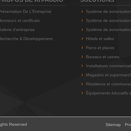
Présentation De L'Entreprise
Système de sonorisation RH-AUD
Honneurs et certificats
Système de sonorisation RH-AUD
Galerie d'entreprise
Système de sonorisation basé sur 
Recherche & Développement
Hôtels et salles
Parcs et places
Bureaux et usines
Installations commercia
Magasins et supermarc
Résidence et communa
Équipements éducatifs e
ights Reserved
Sitemap
Pri