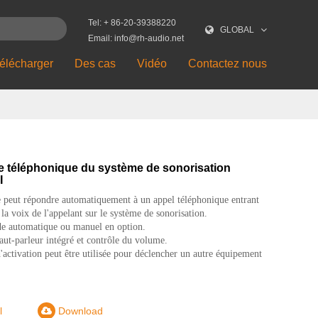
Tel: + 86-20-39388220
GLOBAL
Email: info@rh-audio.net
élécharger
Des cas
Vidéo
Contactez nous
ce téléphonique du système de sonorisation
I
e peut répondre automatiquement à un appel téléphonique entrant
 la voix de l'appelant sur le système de sonorisation.
 automatique ou manuel en option.
ut-parleur intégré et contrôle du volume.
d'activation peut être utilisée pour déclencher un autre équipement
l
Download