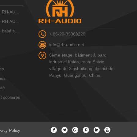
IO 10 ZONE
IO 16 zones
IP RH-AUDIO
+ 86-20-39388220
info@rh-audio.net
6ème étage, bâtiment J, parc
industriel Kaida, route Shixin,
village de Xinshuikeng, district de
les
Panyu, Guangzhou, Chine.
hés
uté
t scolaires
vacy Policy