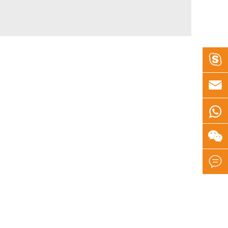




