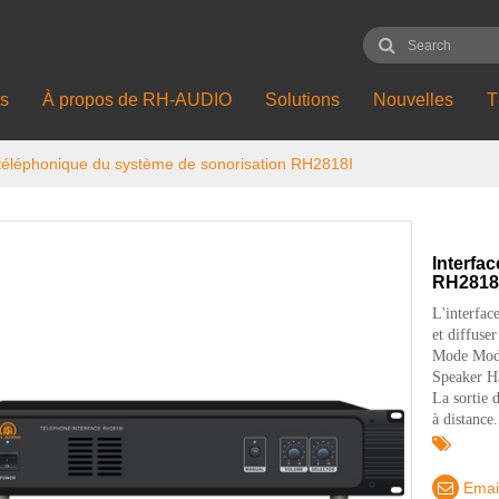
ts
À propos de RH-AUDIO
Solutions
Nouvelles
T
 téléphonique du système de sonorisation RH2818I
Interfa
RH2818
L'interfac
et diffuser
Mode Mode
Speaker Ha
La sortie 
à distance.
Emai