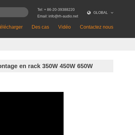
Tel: + 86-20-39388220
GLOBAL
Email: info@rh-audio.net
élécharger
Des cas
Vidéo
Contactez nous
montage en rack 350W 450W 650W