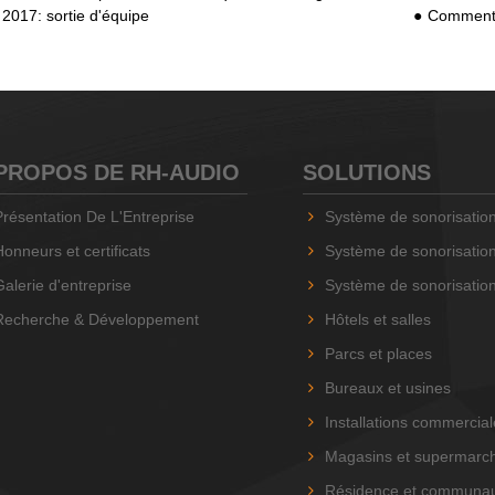
2017: sortie d'équipe
Comment connect
PROPOS DE RH-AUDIO
SOLUTIONS
Présentation De L'Entreprise
Système de sonorisation RH-AUD
Honneurs et certificats
Système de sonorisation RH-AUD
Galerie d'entreprise
Système de sonorisation basé sur 
Recherche & Développement
Hôtels et salles
Parcs et places
Bureaux et usines
Installations commercia
Magasins et supermarc
Résidence et communa