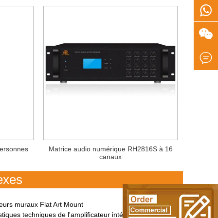



personnes
Matrice audio numérique RH2816S à 16
canaux
exes
eurs muraux Flat Art Mount
ues techniques de l'amplificateur intégré au système de sonorisation HIFI