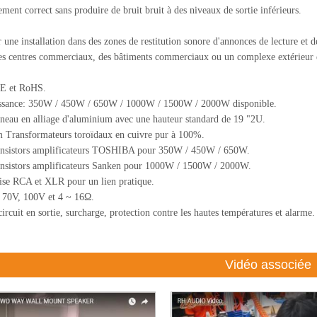
ement correct sans produire de bruit bruit à des niveaux de sortie inférieurs.
 une installation dans des zones de restitution sonore d'annonces de lecture et 
des centres commerciaux, des bâtiments commerciaux ou un complexe extérieur en
CE et RoHS.
issance: 350W / 450W / 650W / 1000W / 1500W / 2000W disponible.
neau en alliage d'aluminium avec une hauteur standard de 19 "2U.
 Transformateurs toroïdaux en cuivre pur à 100%.
ansistors amplificateurs TOSHIBA pour 350W / 450W / 650W.
nsistors amplificateurs Sanken pour 1000W / 1500W / 2000W.
ise RCA et XLR pour un lien pratique.
 70V, 100V et 4 ~ 16Ω.
rcuit en sortie, surcharge, protection contre les hautes températures et alarme.
Vidéo associée