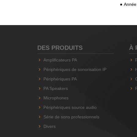
Année 
DES PRODUITS
À 
Amplificateurs PA
Périphériques de sonorisation IP
Périphériques PA
PA Speakers
Microphones
Périphériques source audio
Série de sons professionnels
Divers