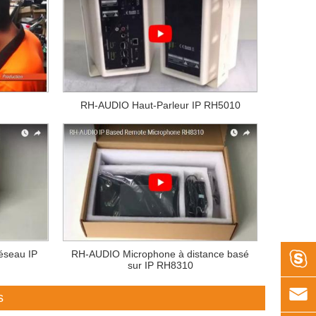
RH-AUDIO Haut-Parleur IP RH5010
éseau IP
RH-AUDIO Microphone à distance basé

sur IP RH8310

s