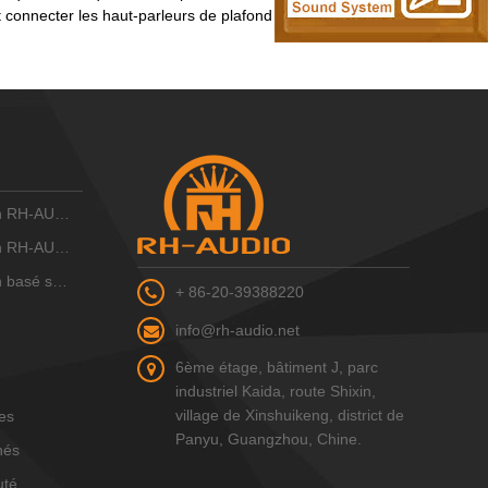
er les haut-parleurs de plafond élevé à l'amplificateur intégré du système de son
IO 10 ZONE
IO 16 zones
IP RH-AUDIO
+ 86-20-39388220
info@rh-audio.net
6ème étage, bâtiment J, parc
industriel Kaida, route Shixin,
village de Xinshuikeng, district de
les
Panyu, Guangzhou, Chine.
hés
uté