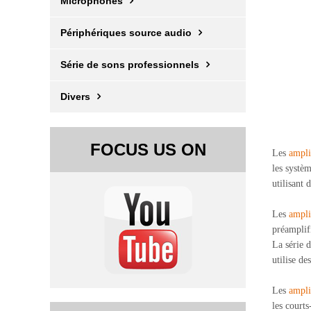
Microphones
Périphériques source audio
Série de sons professionnels
Divers
FOCUS US ON
Les
ampli
les systè
utilisant 
Les
ampli
préamplifi
La série 
utilise de
Les
ampli
les courts