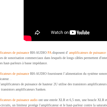
ficateurs de puissance
RH-AUDIO
PA
disposent d'
amplificateurs de puissance
mes de sonorisation commerciaux dans lesquels de longs câbles permettent d'inte
des haut-parleurs à basse impédance.
ficateurs de puissance
RH-AUDIO fournissent l’alimentation du système sonore a
cateur. .
d'amplificateurs de puissance de hauteur 2U utilise des transistors amplificateu
s transistors amplificateurs Sanken.
ficateurs de puissance audio
ont une entrée XLR et 6,5 mm, une boucle XLR et u
-circuits, un limiteur protège l'amplificateur et le haut-parleur contre la satura