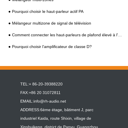
Pourquoi choisir le haut-parleur actif PA
Mélangeur multizone de signal de télévision
Comment connecter les haut-parleurs de plafond élevé à l'amplificateur intégré du système de son
Pourquoi choisir l'amplificateur de classe D?
TEL:+ 86-20-39388220
FAX:+86 20 31072811
EMAIL:
info@rh-audio.net
ADDRESS:6ème étage, bâtiment J, parc
industriel Kaida, route Shixin, village de
Xinshuikeng, district de Panyu, Guangzhou,